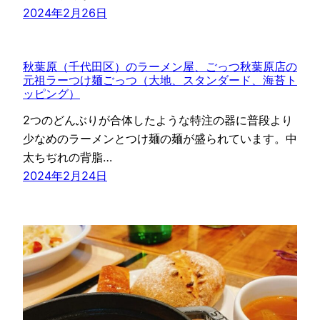
2024年2月26日
秋葉原（千代田区）のラーメン屋、ごっつ秋葉原店の
元祖ラーつけ麺ごっつ（大地、スタンダード、海苔ト
ッピング）
2つのどんぶりが合体したような特注の器に普段より
少なめのラーメンとつけ麺の麺が盛られています。中
太ちぢれの背脂…
2024年2月24日