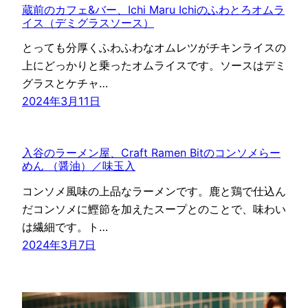
蔵前のカフェ&バー、Ichi Maru Ichiのふわとろオムラ
イス（デミグラスソース）
とっても分厚くふわふわなオムレツがチキンライスの
上にどっかりと乗ったオムライスです。ソースはデミ
グラスとケチャ…
2024年3月11日
入谷のラーメン屋、Craft Ramen Bitのコンソメらー
めん （醤油）／味玉入
コンソメ風味の上品なラーメンです。鹿と鶏で仕込ん
だコンソメに鰹節を加えたスープとのことで、味わい
は繊細です。ト…
2024年3月7日