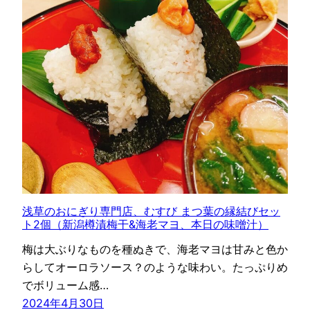
浅草のおにぎり専門店、むすび まつ葉の縁結びセッ
ト2個（新潟樽漬梅干&海老マヨ、本日の味噌汁）
梅は大ぶりなものを種ぬきで、海老マヨは甘みと色か
らしてオーロラソース？のような味わい。たっぷりめ
でボリューム感…
2024年4月30日