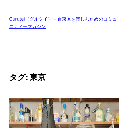
内
容
Gurutai（グルタイ） – 台東区を楽しむためのコミュ
を
ニティーマガジン
ス
キ
ッ
プ
タグ:
東京