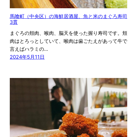
馬喰町（中央区）の海鮮居酒屋、魚と米のまぐろ寿司
3貫
まぐろの頬肉、喉肉、脳天を使った握り寿司です。頬
肉はとろっとしていて、喉肉は歯ごたえがあって牛で
言えばハラミの…
2024年5月11日