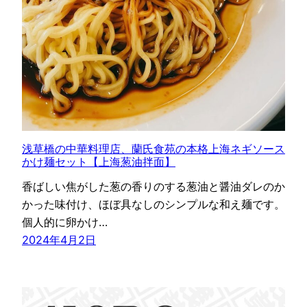
浅草橋の中華料理店、蘭氏食苑の本格上海ネギソース
かけ麺セット【上海葱油拌面】
香ばしい焦がした葱の香りのする葱油と醤油ダレのか
かった味付け、ほぼ具なしのシンプルな和え麺です。
個人的に卵かけ…
2024年4月2日