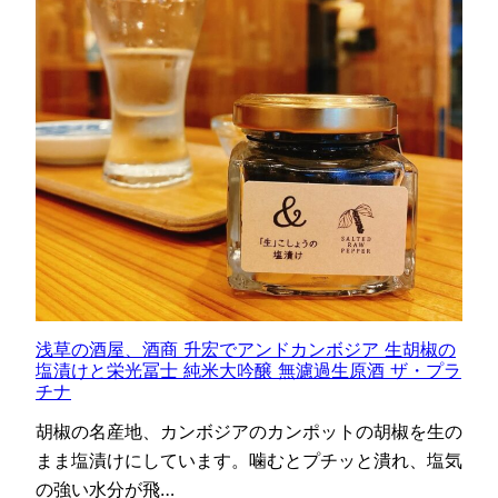
浅草の酒屋、酒商 升宏でアンドカンボジア 生胡椒の
塩漬けと栄光冨士 純米大吟醸 無濾過生原酒 ザ・プラ
チナ
胡椒の名産地、カンボジアのカンポットの胡椒を生の
まま塩漬けにしています。噛むとプチッと潰れ、塩気
の強い水分が飛…