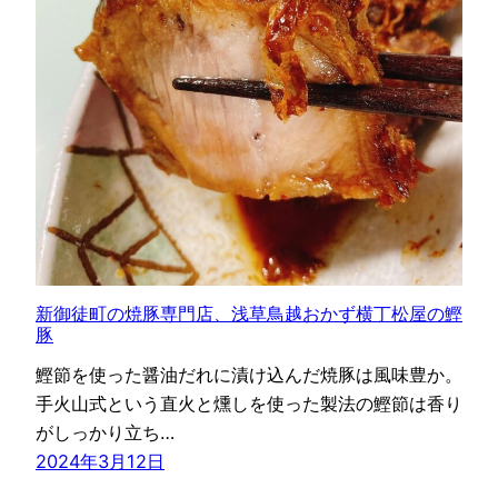
新御徒町の焼豚専門店、浅草鳥越おかず横丁松屋の鰹
豚
鰹節を使った醤油だれに漬け込んだ焼豚は風味豊か。
手火山式という直火と燻しを使った製法の鰹節は香り
がしっかり立ち…
2024年3月12日